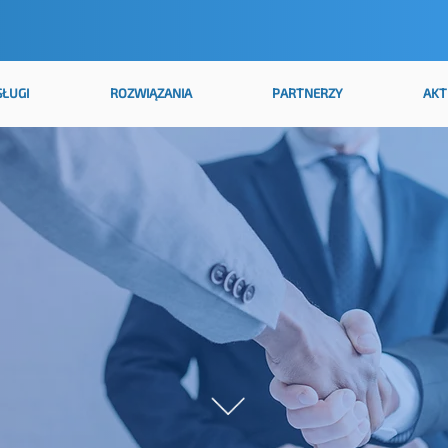
SŁUGI
ROZWIĄZANIA
PARTNERZY
AKT
SKONTAKTUJ SIĘ Z NAM