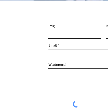
IĘ Z
Imię
Email
Wiadomość