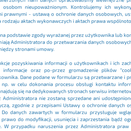
ch osobom nieupoważnionym. Kontrolujemy ich wykony
i prawnymi - ustawą o ochronie danych osobowych, us
ego rodzaju aktach wykonawczych i aktach prawa wspólno
a podstawie zgody wyrażanej przez użytkownika lub kon
niają Administratora do przetwarzania danych osobowyc
pomiędzy stronami umowy.
unkcje pozyskiwania informacji o użytkownikach i ich z
nformacje oraz po-przez gromadzenie plików “cooki
ownika. Dane podane w formularzu są przetwarzane i pr
a np. w celu dokonania procesu obsługi kontaktu info
znajdują się na dedykowanych stronach serwisu interneto
Administratora nie zostaną sprzedane ani udostępnio
tyczą, zgodnie z przepisami Ustawy o ochronie danych 
o danych zawartych w formularzu przysługuje wgląd o
 prawo do modyfikacji, usunięcia i zaprzestania bądź og
 przypadku naruszenia przez Administratora praw oso