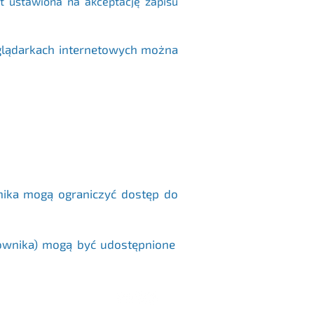
st ustawiona na akceptację zapisu
glądarkach internetowych można
nika mogą ograniczyć dostęp do
kownika) mogą być udostępnione
ywatności