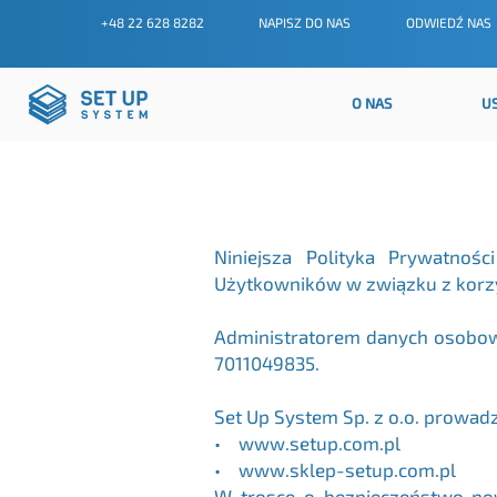
+48 22 628 8282
NAPISZ DO NAS
ODWIEDŹ NAS
O NAS
U
Niniejsza Polityka Prywatno
Użytkowników w związku z korzy
Administratorem danych osobowy
7011049835.
Set Up System Sp. z o.o. prowad
• www.setup.com.pl
• www.sklep-setup.com.pl
W trosce o bezpieczeństwo po