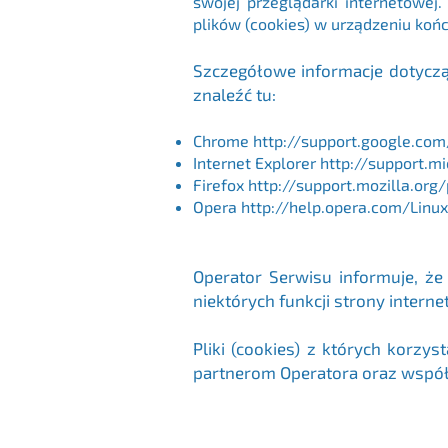
swojej przeglądarki internetowej
plików (cookies) w urządzeniu ko
Szczegółowe informacje dotyczą
znaleźć tu:
Chrome
http://support.google.c
Internet Explorer
http://support.m
Firefox
http://support.mozilla.org
Opera
http://help.opera.com/Linux
Operator Serwisu informuje, ż
niektórych funkcji strony intern
Pliki (cookies) z których kor
partnerom Operatora oraz wspó
© 2022 WSZELKIE PRAWA ZASTRZEŻONE