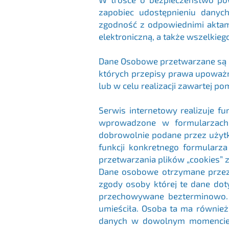
zapobiec udostępnieniu dany
zgodność z odpowiednimi aktam
elektroniczną, a także wszelki
Dane Osobowe przetwarzane są n
których przepisy prawa upoważ
lub w celu realizacji zawartej 
Serwis internetowy realizuje f
wprowadzone w formularzach i
dobrowolnie podane przez użytk
funkcji konkretnego formularz
przetwarzania plików „cookies” 
Dane osobowe otrzymane przez 
zgody osoby której te dane do
przechowywane bezterminowo. D
umieściła. Osoba ta ma również
danych w dowolnym momencie. W