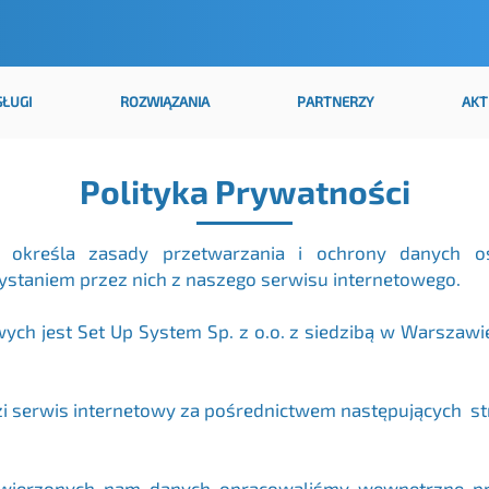
SŁUGI
ROZWIĄZANIA
PARTNERZY
AKT
Polityka Prywatności
ści określa zasady przetwarzania i ochrony danych 
staniem przez nich z naszego serwisu internetowego.
ch jest Set Up System Sp. z o.o. z siedzibą w Warszawie
zi serwis internetowy za pośrednictwem następujących st
wierzonych nam danych opracowaliśmy wewnętrzne proc