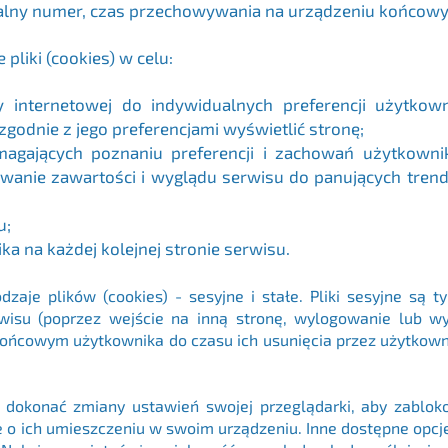
kalny numer, czas przechowywania na urządzeniu końcow
pliki (cookies) w celu:
 internetowej do indywidualnych preferencji użytkown
zgodnie z jego preferencjami wyświetlić stronę;
agających poznaniu preferencji i zachowań użytkownikó
anie zawartości i wyglądu serwisu do panujących trendów
u;
a na każdej kolejnej stronie serwisu.
zaje plików (cookies) - sesyjne i stałe. Pliki sesyjne są 
su (poprzez wejście na inną stronę, wylogowanie lub wyłą
ńcowym użytkownika do czasu ich usunięcia przez użytkownik
 dokonać zmiany ustawień swojej przeglądarki, aby zabloko
 o ich umieszczeniu w swoim urządzeniu. Inne dostępne opc