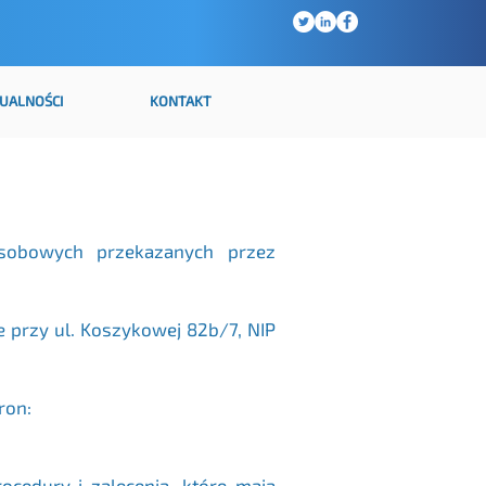
UALNOŚCI
KONTAKT
osobowych przekazanych przez
 przy ul. Koszykowej 82b/7, NIP
ron:
edury i zalecenia, które mają