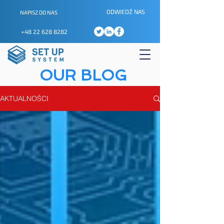
ODWIEDŹ NAS
NAPISZ DO NAS
+48 22 628 8282
OUR BLOG
AKTUALNOŚCI